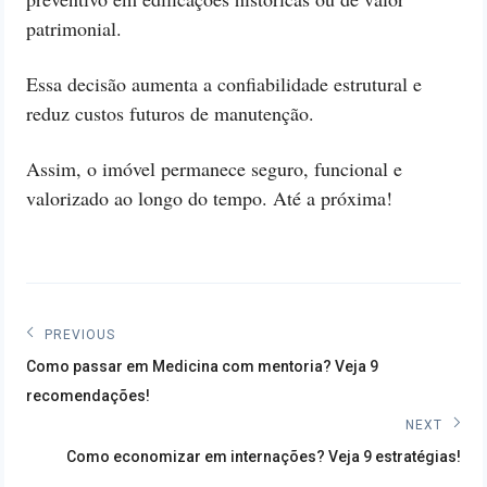
patrimonial.
Essa decisão aumenta a confiabilidade estrutural e
reduz custos futuros de manutenção.
Assim, o imóvel permanece seguro, funcional e
valorizado ao longo do tempo. Até a próxima!
Navegação
PREVIOUS
Previous
de
Como passar em Medicina com mentoria? Veja 9
post:
recomendações!
Post
NEXT
Next
Como economizar em internações? Veja 9 estratégias!
post: