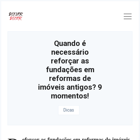
Skip
to
content
Quando é
necessário
reforçar as
fundações em
reformas de
imóveis antigos? 9
momentos!
Dicas
eforçar as fundações em reformas de imóveis