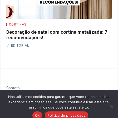
CORTINAS
Decoração de natal com cortina metalizada: 7
recomendações!
EDITORIAL
Contato
Política de privacidade
Nós utilizamos cookies para garantir que você tenha a melhor
experiência em nosso site. Se você continua a usar este site,
Sobre nós
assumimos que você está satisfeito.
Ok
Política de privacidade