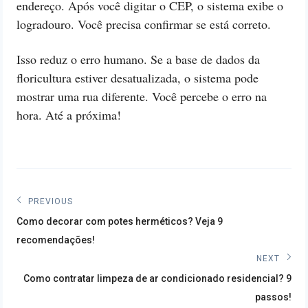
endereço. Após você digitar o CEP, o sistema exibe o
logradouro. Você precisa confirmar se está correto.
Isso reduz o erro humano. Se a base de dados da
floricultura estiver desatualizada, o sistema pode
mostrar uma rua diferente. Você percebe o erro na
hora. Até a próxima!
Navegação
PREVIOUS
Previous
de
Como decorar com potes herméticos? Veja 9
post:
recomendações!
Post
NEXT
Next
Como contratar limpeza de ar condicionado residencial? 9
post:
passos!