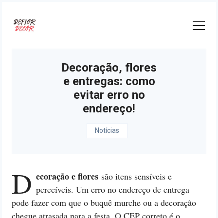
Skip
to
content
Decoração, flores
e entregas: como
evitar erro no
endereço!
Notícias
D
ecoração e flores
são itens sensíveis e
perecíveis. Um erro no endereço de entrega
pode fazer com que o buquê murche ou a decoração
chegue atrasada para a festa. O CEP correto é o