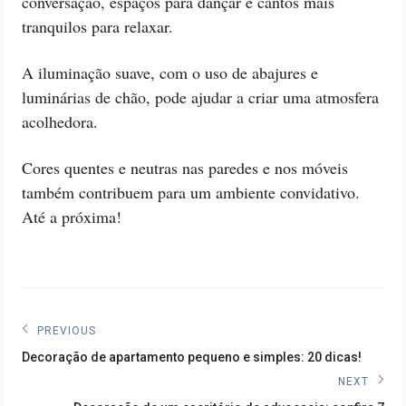
conversação, espaços para dançar e cantos mais
tranquilos para relaxar.
A iluminação suave, com o uso de abajures e
luminárias de chão, pode ajudar a criar uma atmosfera
acolhedora.
Cores quentes e neutras nas paredes e nos móveis
também contribuem para um ambiente convidativo.
Até a próxima!
Navegação
PREVIOUS
Previous
de
Decoração de apartamento pequeno e simples: 20 dicas!
post:
NEXT
Post
Next