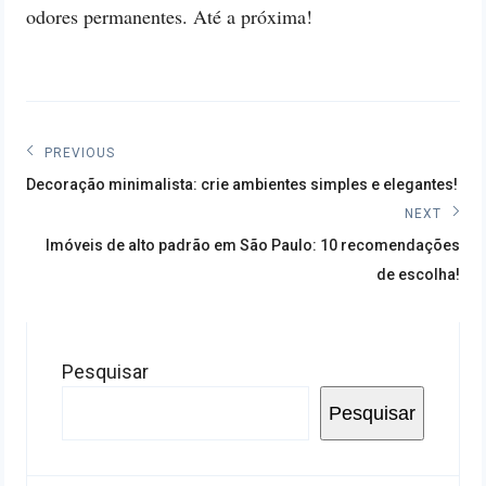
odores permanentes. Até a próxima!
Navegação
PREVIOUS
Previous
de
Decoração minimalista: crie ambientes simples e elegantes!
post:
NEXT
Post
Next
Imóveis de alto padrão em São Paulo: 10 recomendações
post:
de escolha!
Pesquisar
Pesquisar