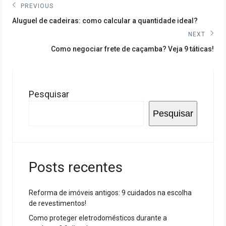
Navegação
PREVIOUS
Previous
de
Aluguel de cadeiras: como calcular a quantidade ideal?
post:
NEXT
Post
Next
Como negociar frete de caçamba? Veja 9 táticas!
post:
Pesquisar
Pesquisar
Posts recentes
Reforma de imóveis antigos: 9 cuidados na escolha
de revestimentos!
Como proteger eletrodomésticos durante a