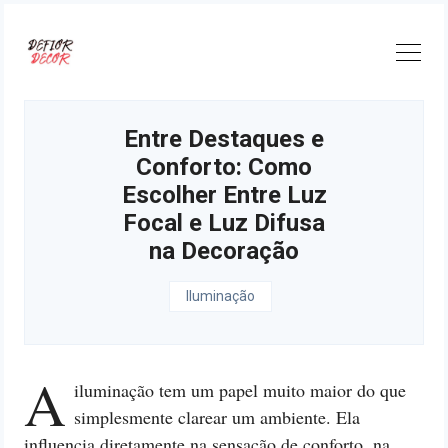
Skip
to
content
Entre Destaques e
Conforto: Como
Escolher Entre Luz
Focal e Luz Difusa
na Decoração
Iluminação
A
iluminação tem um papel muito maior do que
simplesmente clarear um ambiente. Ela
influencia diretamente na sensação de conforto, na