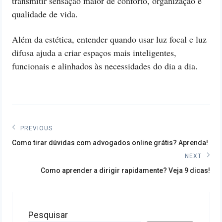
transmitir sensação maior de conforto, organização e
qualidade de vida.
Além da estética, entender quando usar luz focal e luz
difusa ajuda a criar espaços mais inteligentes,
funcionais e alinhados às necessidades do dia a dia.
Navegação
PREVIOUS
Previous
de
Como tirar dúvidas com advogados online grátis? Aprenda!
post:
NEXT
Post
Next
Como aprender a dirigir rapidamente? Veja 9 dicas!
post:
Pesquisar