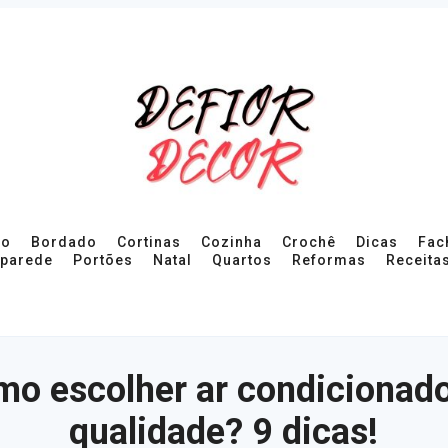
ro
Bordado
Cortinas
Cozinha
Crochê
Dicas
Fac
 parede
Portões
Natal
Quartos
Reformas
Receita
o escolher ar condicionad
qualidade? 9 dicas!