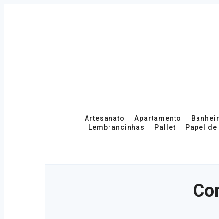
Skip
to
content
Primary
Artesanato
Apartamento
Banhei
Lembrancinhas
Pallet
Papel de
Navigation
Com