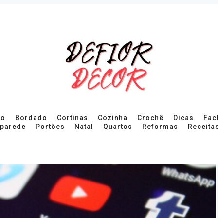
ro
Bordado
Cortinas
Cozinha
Crochê
Dicas
Fac
 parede
Portões
Natal
Quartos
Reformas
Receita