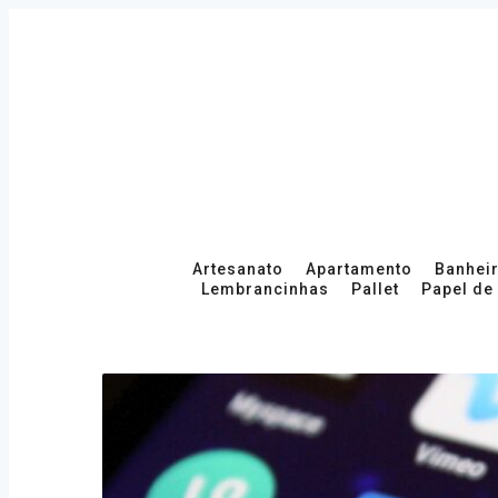
Skip
to
content
Primary
Artesanato
Apartamento
Banhei
Lembrancinhas
Pallet
Papel de
Navigation